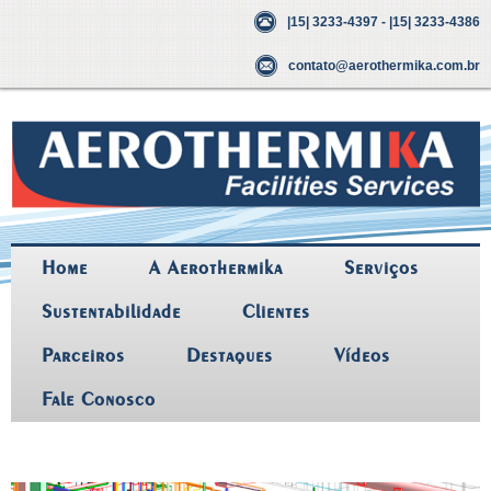
|15| 3233-4397 - |15| 3233-4386
contato@aerothermika.com.br
Home
A Aerothermika
Serviços
Sustentabilidade
Clientes
Parceiros
Destaques
Vídeos
Fale Conosco