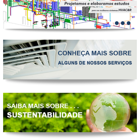
•
•
•
•